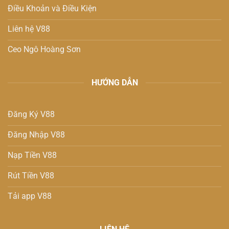
Điều Khoản và Điều Kiện
Liên hệ V88
Ceo Ngô Hoàng Sơn
HƯỚNG DẪN
Đăng Ký V88
Đăng Nhập V88
Nạp Tiền V88
Rút Tiền V88
Tải app V88