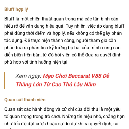
Bluff hợp lý
Bluff là một chiến thuật quan trọng mà các tân binh cần
hiểu rõ để vận dụng hiệu quả. Tuy nhiên, việc áp dụng bluff
phải đúng thời điểm và hợp lý, nếu không có thể gây phản
tác dụng. Để thực hiện thành công, người tham gia cần
phải đưa ra phân tích kỹ lưỡng bộ bài của mình cùng các
diễn biến trên bàn, từ đó hội viên có thể đưa ra quyết định
phù hợp với tình huống hiện tại.
Xem ngay:
Mẹo Chơi Baccarat V88 Dễ
Thắng Lớn Từ Cao Thủ Lâu Năm
Quan sát thành viên
Quan sát các hành động và cử chỉ của đối thủ là một yếu
tố quan trọng trong trò chơi. Những tín hiệu nhỏ, chẳng hạn
như tốc độ đặt cược hoặc sự do dự khi ra quyết định, có