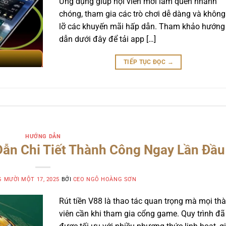
Ứng dụng giúp hội viên mới làm quen nhanh
chóng, tham gia các trò chơi dễ dàng và không
lỡ các khuyến mãi hấp dẫn. Tham khảo hướng
dẫn dưới đây để tải app […]
TIẾP TỤC ĐỌC
→
HƯỚNG DẪN
Dẫn Chi Tiết Thành Công Ngay Lần Đầu
 MƯỜI MỘT 17, 2025
BỞI
CEO NGÔ HOÀNG SƠN
Rút tiền V88 là thao tác quan trọng mà mọi th
viên cần khi tham gia cổng game. Quy trình đã