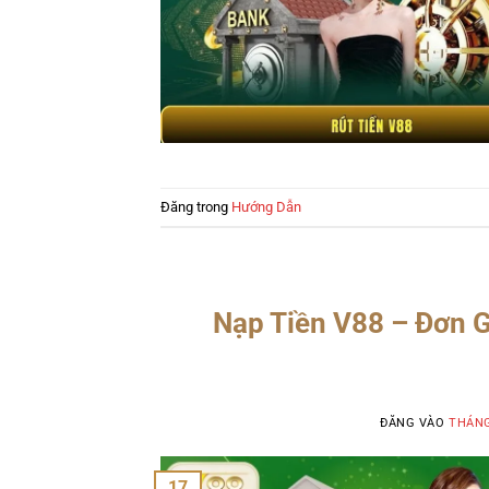
Đăng trong
Hướng Dẫn
Nạp Tiền V88 – Đơn G
ĐĂNG VÀO
THÁNG
17