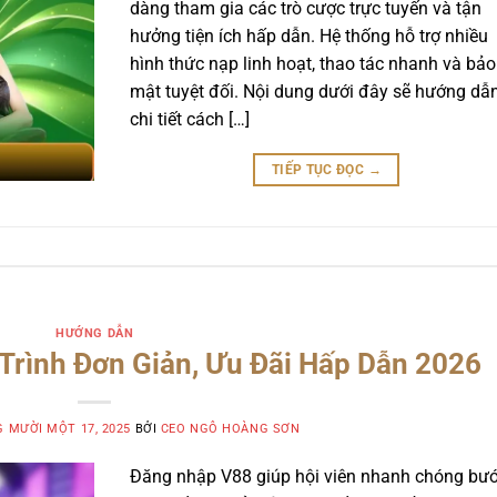
dàng tham gia các trò cược trực tuyến và tận
hưởng tiện ích hấp dẫn. Hệ thống hỗ trợ nhiều
hình thức nạp linh hoạt, thao tác nhanh và bảo
mật tuyệt đối. Nội dung dưới đây sẽ hướng dẫ
chi tiết cách […]
TIẾP TỤC ĐỌC
→
HƯỚNG DẪN
Trình Đơn Giản, Ưu Đãi Hấp Dẫn 2026
 MƯỜI MỘT 17, 2025
BỞI
CEO NGÔ HOÀNG SƠN
Đăng nhập V88 giúp hội viên nhanh chóng bư