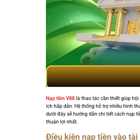
Nạp tiền V88
là thao tác cần thiết giúp hộ
ích hấp dẫn. Hệ thống hỗ trợ nhiều hình th
dưới đây sẽ hướng dẫn chi tiết cách nạp ti
thuận lợi nhất.
Điều kiện nạp tiền vào tài