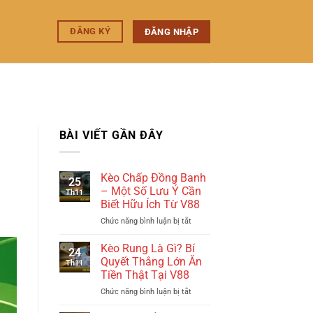
ĐĂNG KÝ
ĐĂNG NHẬP
BÀI VIẾT GẦN ĐÂY
Kèo Chấp Đồng Banh
25
– Một Số Lưu Ý Cần
Th11
Biết Hữu Ích Từ V88
Chức năng bình luận bị tắt
ở
Kèo
Chấp
Kèo Rung Là Gì? Bí
24
Đồng
Quyết Thắng Lớn Ăn
Th11
Banh
Tiền Thật Tại V88
–
Chức năng bình luận bị tắt
ở
Một
Kèo
Số