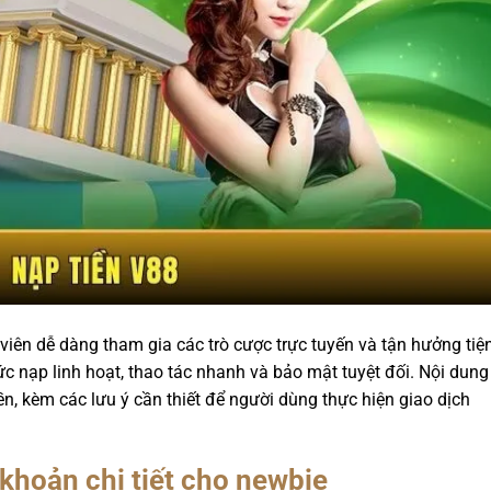
i viên dễ dàng tham gia các trò cược trực tuyến và tận hưởng tiệ
ức nạp linh hoạt, thao tác nhanh và bảo mật tuyệt đối. Nội dung
ền, kèm các lưu ý cần thiết để người dùng thực hiện giao dịch
 khoản chi tiết cho newbie