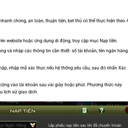
anh chóng, an toàn, thuận tiện, bet thủ có thể thực hiện theo 
rên website hoặc ứng dụng di động, truy cập mục Nạp tiền.
 và nhập các thông tin cần thiết: số tài khoản, tên ngân hàng
nhập, nhập mã xác thực nếu hệ thống yêu cầu, sau đó nhấn Xác
c cộng vào tài khoản sau vài giây hoặc phút. Phương thức này
 lịch sử giao dịch.