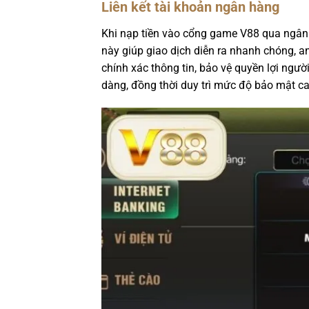
Liên kết tài khoản ngân hàng
Khi
nạp tiền vào cổng game V88 qua ngân hà
này giúp giao dịch diễn ra nhanh chóng, an
chính xác thông tin, bảo vệ quyền lợi ngườ
dàng, đồng thời duy trì mức độ bảo mật ca