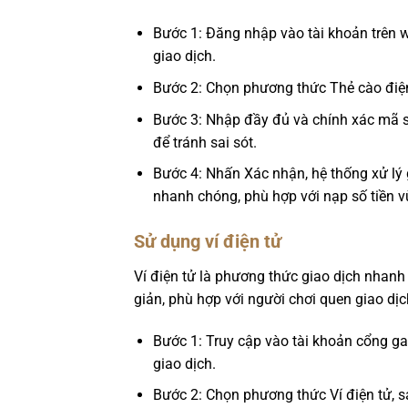
Bước 1: Đăng nhập vào tài khoản trên 
giao dịch.
Bước 2: Chọn phương thức Thẻ cào điện
Bước 3: Nhập đầy đủ và chính xác mã ser
để tránh sai sót.
Bước 4: Nhấn Xác nhận, hệ thống xử lý g
nhanh chóng, phù hợp với nạp số tiền 
Sử dụng ví điện tử
Ví điện tử là phương thức giao dịch nhanh 
giản, phù hợp với người chơi quen giao dịc
Bước 1: Truy cập vào tài khoản cổng g
giao dịch.
Bước 2: Chọn phương thức Ví điện tử, s