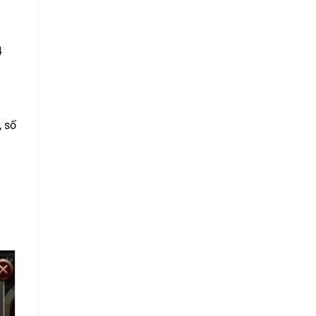
4
, số