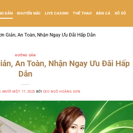
NG DẪN
KHUYẾN MÃI
LIVE CASINO
THỂ THAO
BẮN CÁ
XỔ SỐ
ơn Giản, An Toàn, Nhận Ngay Ưu Đãi Hấp Dẫn
HƯỚNG DẪN
iản, An Toàn, Nhận Ngay Ưu Đãi Hấp
Dẫn
 MƯỜI MỘT 17, 2025
BỞI
CEO NGÔ HOÀNG SƠN