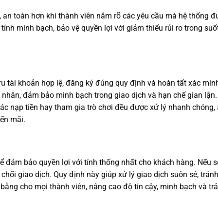
i, an toàn hơn khi thành viên nắm rõ các yêu cầu mà hệ thống đ
tính minh bạch, bảo vệ quyền lợi với giảm thiểu rủi ro trong suố
ữu tài khoản hợp lệ, đăng ký đúng quy định và hoàn tất xác min
á nhân, đảm bảo minh bạch trong giao dịch và hạn chế gian lận.
tác nạp tiền hay tham gia trò chơi đều được xử lý nhanh chóng,
yến mãi.
ể đảm bảo quyền lợi với tính thống nhất cho khách hàng. Nếu s
 chối giao dịch. Quy định này giúp xử lý giao dịch suôn sẻ, trán
g bằng cho mọi thành viên, nâng cao độ tin cậy, minh bạch và trả