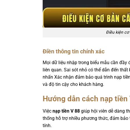
Điều kiện cơ
Điền thông tin chính xác
Mọi dữ liệu nhập trong biểu mẫu cần đầy đ
liên quan. Sai sót nhỏ có thể dẫn đến thất b
nhấn Xác nhận đảm bảo quá trình nạp tiền
và độ tin cậy cho khách hàng.
Hướng dẫn cách nạp tiền
Việc
nạp tiền V 88
giúp hội viên dễ dàng th
thống hỗ trợ nhiều phương thức, đảm bảo t
tính.