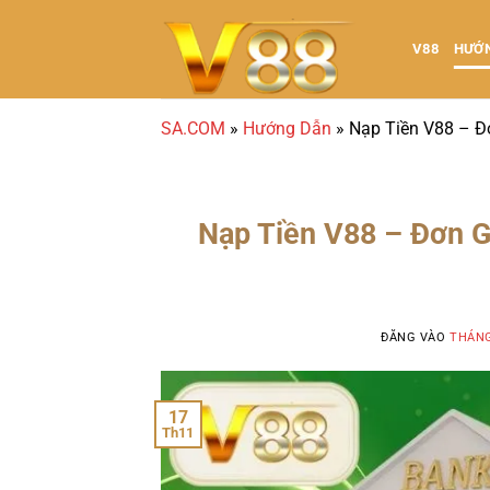
Bỏ
qua
V88
HƯỚ
nội
dung
SA.COM
»
Hướng Dẫn
»
Nạp Tiền V88 – Đ
Nạp Tiền V88 – Đơn G
ĐĂNG VÀO
THÁNG
17
Th11