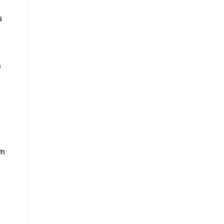
u
n
ơn